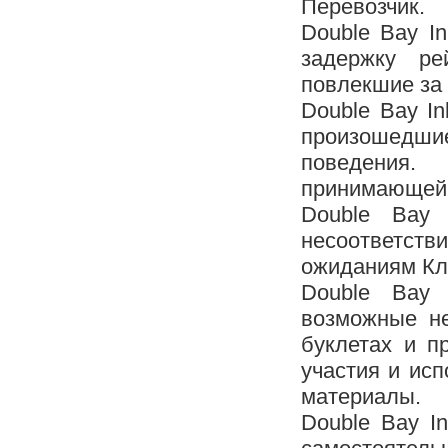
Перевозчик.
Double Bay In
задержку ре
повлекшие за
Double Bay In
произошедш
поведения.
принимающей 
Double Bay 
несоответст
ожиданиям Кли
Double Bay 
возможные не
буклетах и п
участия и ис
материалы.
Double Bay I