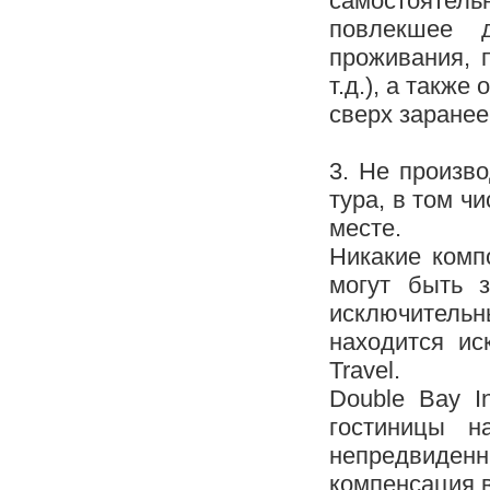
самостоятель
повлекшее д
проживания, 
т.д.), а такж
сверх заранее
3. Не произв
тура, в том ч
месте.
Никакие комп
могут быть 
исключитель
находится ис
Travel.
Double Bay I
гостиницы н
непредвиденн
компенсация в