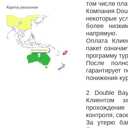
том числе пла
Карта регионов
Компания Doub
некоторые ус
более низки
напрямую.
Оплата Клиен
пакет означае
Австралия
программу тур
После полно
гарантирует 
понижения ку
2. Double Ba
Клиентом за
прохождение
контроля, сво
За утерю баг